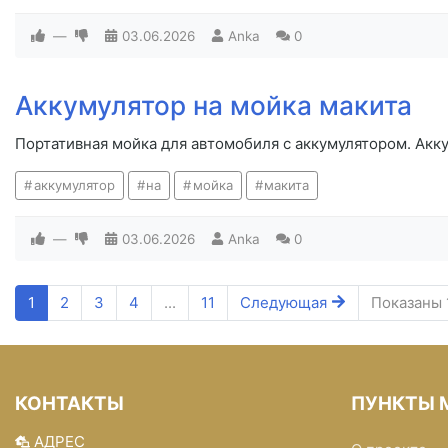
—
03.06.2026
Anka
0
Аккумулятор на мойка макита
Портативная мойка для автомобиля с аккумулятором. Акк
аккумулятор
на
мойка
макита
—
03.06.2026
Anka
0
1
2
3
4
...
11
Следующая
Показаны 1
КОНТАКТЫ
ПУНКТЫ 
АДРЕС