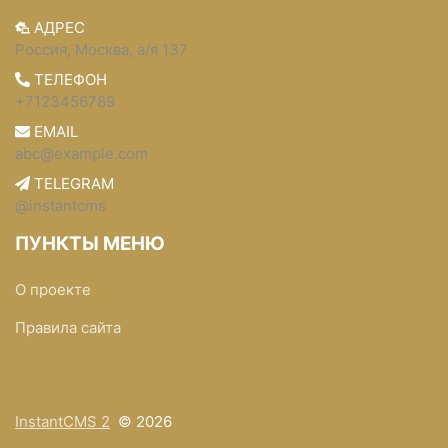
АДРЕС
Россия, Москва, а/я 137
ТЕЛЕФОН
+7123456789
EMAIL
abc@example.com
TELEGRAM
@instantcms
ПУНКТЫ МЕНЮ
О проекте
Правила сайта
InstantCMS 2
© 2026