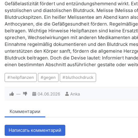
Gefäßelastizität fördert und entzündungshemmend wirkt. Ext
systolischen und diastolischen Blutdruck. Melisse (Melissa o
Blutdruckspitzen. Ein heißer Melissentee am Abend kann als
Anthocyanen, die die Gefäßgesundheit fördern. Regelmäßiger V
beitragen. Wichtige Hinweise Heilpflanzen sind keine Ersatz
sprechen, Wechselwirkungen mit anderen Medikamenten abklä
Einnahme regelmäßig dokumentieren und den Blutdruck messen
unterstützen den Körper sanft, fördern die allgemeine He
Blutdruck beitragen. Doch die Devise lautet: Informiert hand
einen bestimmten Abschnitt ausführlicher gestalte oder weit
heilpflanzen
gegen
bluthochdruck
—
04.06.2026
Anka
Комментарии
Написать комментарий