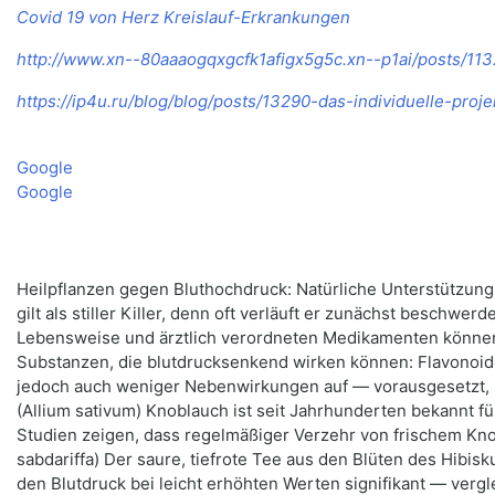
Covid 19 von Herz Kreislauf-Erkrankungen
http://www.xn--80aaaogqxgcfk1afigx5g5c.xn--p1ai/posts/11
https://ip4u.ru/blog/blog/posts/13290-das-individuelle-proj
Google
Google
Heilpflanzen gegen Bluthochdruck: Natürliche Unterstützung 
gilt als stiller Killer, denn oft verläuft er zunächst beschw
Lebensweise und ärztlich verordneten Medikamenten können a
Substanzen, die blutdrucksenkend wirken können: Flavonoide
jedoch auch weniger Nebenwirkungen auf — vorausgesetzt, 
(Allium sativum) Knoblauch ist seit Jahrhunderten bekannt f
Studien zeigen, dass regelmäßiger Verzehr von frischem K
sabdariffa) Der saure, tiefrote Tee aus den Blüten des Hibis
den Blutdruck bei leicht erhöhten Werten signifikant — vergle