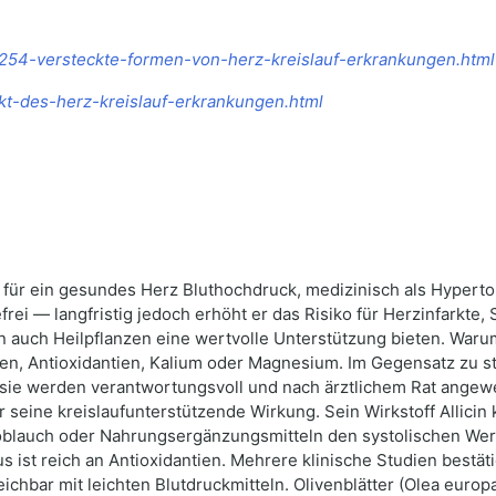
3254-versteckte-formen-von-herz-kreislauf-erkrankungen.html
ekt-des-herz-kreislauf-erkrankungen.html
für ein gesundes Herz Bluthochdruck, medizinisch als Hyperton
erdefrei — langfristig jedoch erhöht er das Risiko für Herzinfar
uch Heilpflanzen eine wertvolle Unterstützung bieten. Warum 
n, Antioxidantien, Kalium oder Magnesium. Im Gegensatz zu sta
sie werden verantwortungsvoll und nach ärztlichem Rat ange
ür seine kreislaufunterstützende Wirkung. Sein Wirkstoff Allic
noblauch oder Nahrungsergänzungsmitteln den systolischen We
kus ist reich an Antioxidantien. Mehrere klinische Studien best
ichbar mit leichten Blutdruckmitteln. Olivenblätter (Olea europa