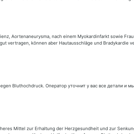
izienz, Aortenaneurysma, nach einem Myokardinfarkt sowie Frau
gut vertragen, können aber Hautausschläge und Bradykardie ve
gegen Bluthochdruck. Оператор уточнит у вас все детали и м
cheres Mittel zur Erhaltung der Herzgesundheit und zur Senkung