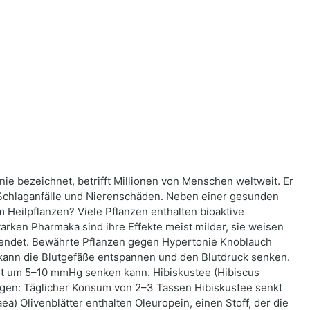
ie bezeichnet, betrifft Millionen von Menschen weltweit. Er
kte, Schlaganfälle und Nierenschäden. Neben einer gesunden
Heilpflanzen? Viele Pflanzen enthalten bioaktive
rken Pharmaka sind ihre Effekte meist milder, sie weisen
wendet. Bewährte Pflanzen gegen Hypertonie Knoblauch
in kann die Blutgefäße entspannen und den Blutdruck senken.
rt um 5–10 mmHg senken kann. Hibiskustee (Hibiscus
ätigen: Täglicher Konsum von 2–3 Tassen Hibiskustee senkt
ea) Olivenblätter enthalten Oleuropein, einen Stoff, der die