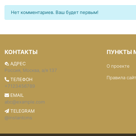
Нет комментариев. Ваш будет первым!
КОНТАКТЫ
ПУНКТЫ 
АДРЕС
О проекте
Россия, Москва, а/я 137
Правила сай
ТЕЛЕФОН
+7123456789
EMAIL
abc@example.com
TELEGRAM
@instantcms