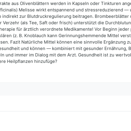
rakte aus Olivenblättern werden in Kapseln oder Tinkturen an
fficinalis) Melisse wirkt entspannend und stressreduzierend — u
o indirekt zur Blutdruckregulierung beitragen. Brombeerblätter
erzehr (als Tee, Saft oder frisch) unterstützt die Durchblutung
therapie für ärztlich verordnete Medikamente! Vor Beginn jeder
ren (z. B. Knoblauch kann Gerinnungshemmende Mittel verstärk
. Fazit Natürliche Mittel können eine sinnvolle Ergänzung zu
rzgesundheit und können — kombiniert mit gesunder Ernährung
eln und immer im Dialog mit dem Arzt. Gesundheit ist zu wertvol
ere Heilpflanzen hinzufüge?