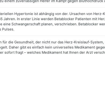
u einem zuverlässigen Helfer im Kampf gegen Bluthochdruck u
arteriellen Hypertonie ist abhängig von der. Ursachen von Herz
5 Jahren. In erster Linie werden Betablocker Patienten mit He
die eine Schwangerschaft planen, verschrieben. Betablocker w
s Pulses.
n für die Gesundheit, der nicht nur das Herz-Kreislauf-System,
lt. Daher gibt es einfach kein universelles Medikament gegen
r sofort fragt – welches Medikament hat Ihnen der Arzt versc