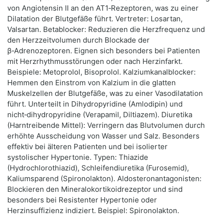
von Angiotensin II an den AT1‑Rezeptoren, was zu einer
Dilatation der Blutgefäße führt. Vertreter: Losartan,
Valsartan. Betablocker: Reduzieren die Herzfrequenz und
den Herzzeitvolumen durch Blockade der
β‑Adrenozeptoren. Eignen sich besonders bei Patienten
mit Herzrhythmusstörungen oder nach Herzinfarkt.
Beispiele: Metoprolol, Bisoprolol. Kalziumkanalblocker:
Hemmen den Einstrom von Kalzium in die glatten
Muskelzellen der Blutgefäße, was zu einer Vasodilatation
führt. Unterteilt in Dihydropyridine (Amlodipin) und
nicht‑dihydropyridine (Verapamil, Diltiazem). Diuretika
(Harntreibende Mittel): Verringern das Blutvolumen durch
erhöhte Ausscheidung von Wasser und Salz. Besonders
effektiv bei älteren Patienten und bei isolierter
systolischer Hypertonie. Typen: Thiazide
(Hydrochlorothiazid), Schleifendiuretika (Furosemid),
Kaliumsparend (Spironolakton). Aldosteronantagonisten:
Blockieren den Mineralokortikoidrezeptor und sind
besonders bei Resistenter Hypertonie oder
Herzinsuffizienz indiziert. Beispiel: Spironolakton.